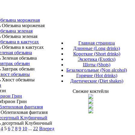
безьяна мороженая
безьяна зеленая
безьяна в кактусах
Главная страница
Длинные (Long drinks)
еленая обезьяна
Короткие (Short drinks)
Экзотика (Exotics)
автрак обезьян
Шоты (Shots)
Безалкогольные (Non alcohol)
вост обезьяны
Горячие (Hot drinks)
Диетические (Diet shakes)
н
Свежие коктейли
эрион Грин
лепиховая фантазия
десертный Клубничный
4
5
6
7
8
9
10
...
22
Вперед