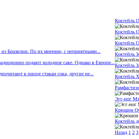
Коктейль О
Коктейль О
Коктейль О
из Бразилии. По их мнению, с неприятными...
Коктейль З
адиционно подают холодное саке. Однако в Европе...
Коктейль З
очитают к пицце стакан сока, другие не...
Коктейль Х
Рамфастиэ
Эгг-ног М
Крюшон Об
Коктейль 
Назад
1
2
3