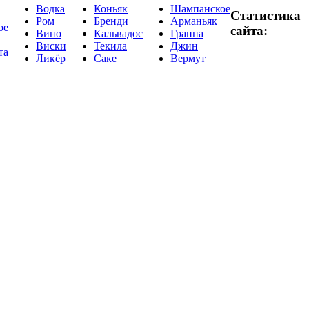
Водка
Коньяк
Шампанское
Статистика
Ром
Бренди
Арманьяк
ое
сайта:
Вино
Кальвадос
Граппа
Виски
Текила
Джин
та
Ликёр
Саке
Вермут