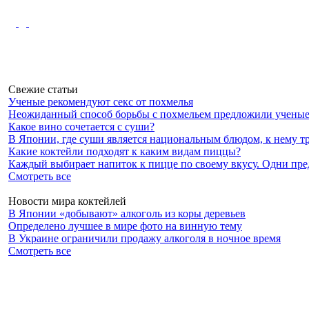
Свежие статьи
Ученые рекомендуют секс от похмелья
Неожиданный способ борьбы с похмельем предложили ученые 
Какое вино сочетается с суши?
В Японии, где суши является национальным блюдом, к нему тр
Какие коктейли подходят к каким видам пиццы?
Каждый выбирает напиток к пицце по своему вкусу. Одни предп
Смотреть все
Новости мира коктейлей
В Японии «добывают» алкоголь из коры деревьев
Определено лучшее в мире фото на винную тему
В Украине ограничили продажу алкоголя в ночное время
Смотреть все